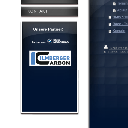
Termi
Ablauf 
KONTAKT
BMW S10
Race - Ta
Unsere Partner:
Kontakt
Druckvers
© Fuchs GmbH