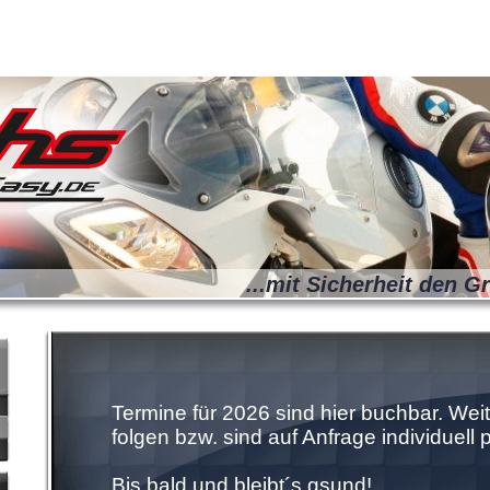
...mit Sicherheit den G
Termine für 2026 sind hier buchbar. Wei
folgen bzw. sind auf Anfrage individuell 
Bis bald und bleibt´s gsund!