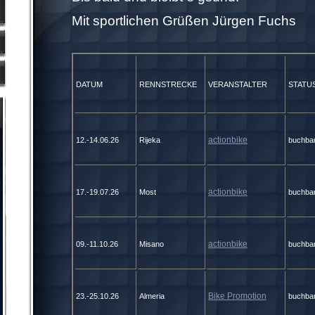
Mit sportlichen Grüßen Jürgen Fuchs
DATUM
RENNSTRECKE
VERANSTALTER
STATU
actionbike
12.-14.06.26
Rijeka
buchba
actionbike
17.-19.07.26
Most
buchba
actionbike
09.-11.10.26
Misano
buchba
Bike Promotion
23.-25.10.26
Almeria
buchba