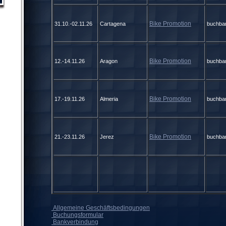
Bike Promotion
31.10.-02.11.26
Cartagena
buchba
Bike Promotion
12.-14.11.26
Aragon
buchba
Bike Promotion
17.-19.11.26
Almeria
buchba
Bike Promotion
21.-23.11.26
Jerez
buchba
Allgemeine Geschäftsbedingungen
Buchungsformular
Bankverbindung