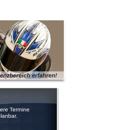
renzbereich erfahren!
tere Termine
planbar.